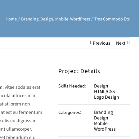
Home
Branding
Design
Mobile
WordPress
Tras Commodo Ets
Previous
Next
Project Details
Design
Skills Needed:
, vitae sodales erat.
HTML/CSS
icula ultrices in in
Logo Design
at at lorem non
giat est eu fermentum
Branding
Categories:
Design
culis eu dignissim
Mobile
unt ullamcorper.
WordPress
 eget bibendum eu,