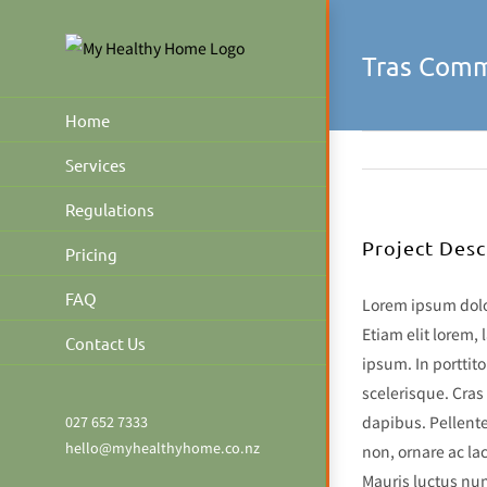
Skip
to
Tras Com
content
Home
Services
Regulations
Project Desc
Pricing
FAQ
Lorem ipsum dolor
Etiam elit lorem, l
Contact Us
ipsum. In porttit
scelerisque. Cras
027 652 7333
dapibus. Pellent
hello@myhealthyhome.co.nz
non, ornare ac la
Mauris luctus nun