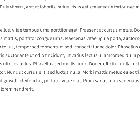
 Duis viverra, erat at lobortis varius, risus est scelerisque tortor, nec 
 tellus, vitae tempus urna porttitor eget. Praesent at cursus metus. D
la mattis, porttitor congue urna. Maecenas vitae ligula porta, auctor 
a tellus, tempor sed fermentum sed, consectetur ac dolor. Phasellus
is auctor ante ut odio tincidunt, ut varius lectus ullamcorper. Nulla 
is ultrices tellus. Phasellus sed mollis nunc. Donec efficitur nulla nisl
itor. Nunc ut cursus elit, sed luctus nulla. Morbi mattis metus eu ex tr
nt gravida eleifend at, porttitor vitae erat. Proin varius nibh venenat
 lorem hendrerit.