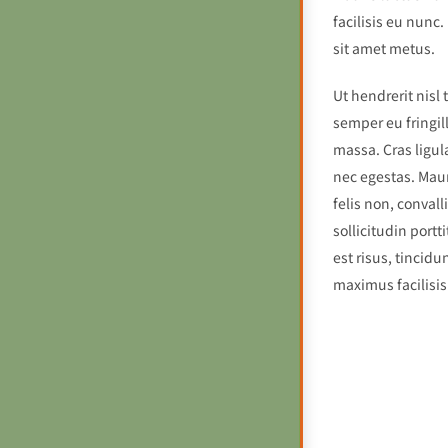
facilisis eu nunc.
sit amet metus.
Ut hendrerit nisl
semper eu fringil
massa. Cras ligul
nec egestas. Maur
felis non, convall
sollicitudin portt
est risus, tincidu
maximus facilisis