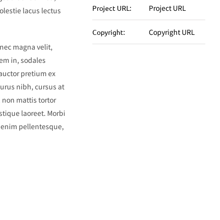
Project URL
Project URL:
molestie lacus lectus
Copyright URL
Copyright:
onec magna velit,
sem in, sodales
 auctor pretium ex
purus nibh, cursus at
, non mattis tortor
istique laoreet. Morbi
is enim pellentesque,