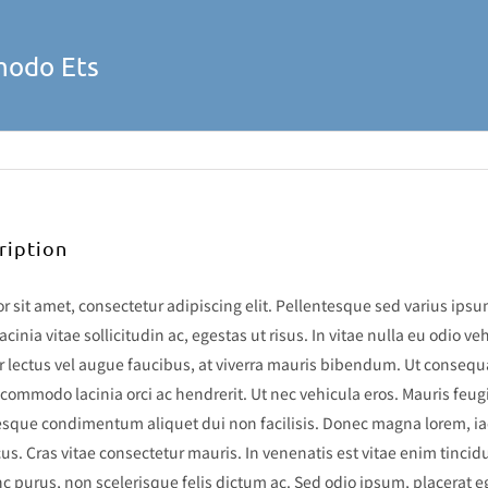
modo Ets
ription
 sit amet, consectetur adipiscing elit. Pellentesque sed varius ipsum
acinia vitae sollicitudin ac, egestas ut risus. In vitae nulla eu odio veh
or lectus vel augue faucibus, at viverra mauris bibendum. Ut consequ
 commodo lacinia orci ac hendrerit. Ut nec vehicula eros. Mauris feu
esque condimentum aliquet dui non facilisis. Donec magna lorem, ia
cus. Cras vitae consectetur mauris. In venenatis est vitae enim tincid
c purus, non scelerisque felis dictum ac. Sed odio ipsum, placerat